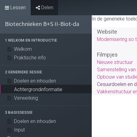
Lessen
Delen
Leeromgeving
In de generieke toel
Biotechnieken B+S II-Biot-da
Website
Modernisering so 
1 WELKOM EN INTRODUCTIE
Welkom
Filmpjes
Praktische info
Nieuwe structuur
Samenstelling van 
2 GENERIEKE SESSIE
Opbouw van studier
Doelen en inhouden
Cesuurdoelen en de
Achtergrondinformatie
Vakkenstructuur e
Verwerking
3 BASISSESSIE
Doelen en inhouden
Input