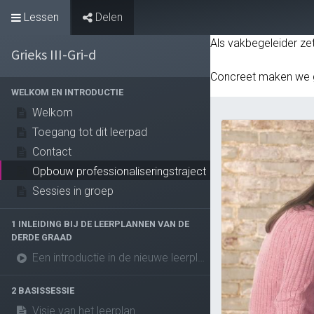
Lessen
Delen
Leeromgeving
Als vakbegeleider ze
Grieks III-Gri-d
Concreet maken we 
WELKOM EN INTRODUCTIE
Welkom
Toegang tot dit leerpad
Contact
Opbouw professionaliseringstraject
Sessies in groep
1 INLEIDING BIJ DE LEERPLANNEN VAN DE
DERDE GRAAD
Een introductie in de nieuwe leerplannen van de derde graad
2 BASISSESSIE
Visie van het leerplan