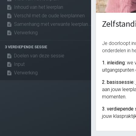
Inhoud van het leerplan
Verschil met de oude leerplannen
Zelfstan
Samenhang met verwante leerplannen
Verwerking
Je doorloopt in
3 VERDIEPENDE SESSIE
onderdelen in h
Doelen van deze sessie
1. inleiding
: we 
Input
uitgangspunten 
Verwerking
2. basissessie
:
aan jouw leerpl
momenten.
3. verdiepende
jouw klaspraktij