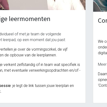
dige leermomenten
Co
dividueel of met je team de volgende
et leerpad, op een moment dat jou past:
We o
leeromgeving@katholiekonderwijs.vlaanderen
onder
vertellen je over de vormingscirkel, de vijf
digit
en de opbouw van de leerplannen.
Meer 
 je
verkent zelfstandig of in team
wat specifiek is
an, met eventuele verwerkingsopdrachten en/of -
Daarn
opnem
'Cont
 sessie
: je legt de link tussen jouw leerplan en
k.
privacyverklaring
cookiebeleid