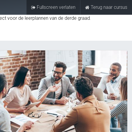
Fullscreen verlaten
Terug naar cursus
Aanmelden
FAQ
raject voor de leerplannen van de derde graad
.