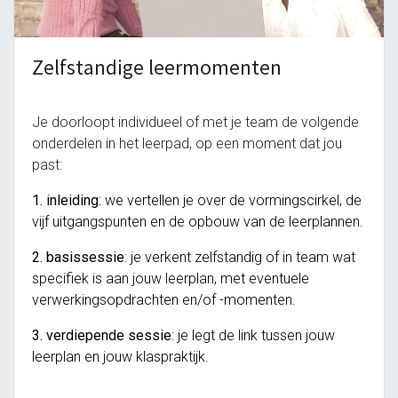
leeromgeving@katholiekonderwijs.vlaanderen
Zelfstandige leermomenten
Je doorloopt individueel of met je team de volgende
onderdelen in het leerpad, op een moment dat jou
past:
1. inleiding
: we vertellen je over de vormingscirkel, de
vijf uitgangspunten en de opbouw van de leerplannen.
privacyverklaring
cookiebeleid
2. basissessie
: je
verkent zelfstandig of in team
wat
specifiek is aan jouw leerplan, met eventuele
verwerkingsopdrachten en/of -momenten.
3. verdiepende sessie
: je legt de link tussen jouw
Copyright © Bedrijfsnaam
leerplan en jouw klaspraktijk.
Aangeboden door
- Maak een
gratis website