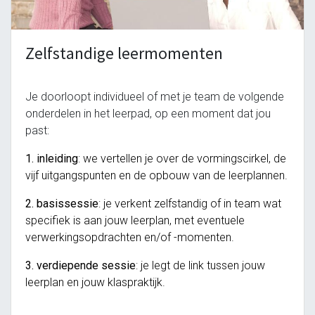
leeromgeving@katholiekonderwijs.vlaanderen
Zelfstandige leermomenten
Je doorloopt individueel of met je team de volgende
onderdelen in het leerpad, op een moment dat jou
past:
1. inleiding
: we vertellen je over de vormingscirkel, de
vijf uitgangspunten en de opbouw van de leerplannen.
privacyverklaring
cookiebeleid
2. basissessie
: je
verkent zelfstandig of in team
wat
specifiek is aan jouw leerplan, met eventuele
verwerkingsopdrachten en/of -momenten.
3. verdiepende sessie
: je legt de link tussen jouw
Copyright © Bedrijfsnaam
leerplan en jouw klaspraktijk.
Aangeboden door
- Maak een
gratis website