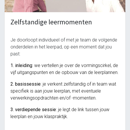
leeromgeving@katholiekonderwijs.vlaanderen
Zelfstandige leermomenten
Je doorloopt individueel of met je team de volgende
onderdelen in het leerpad, op een moment dat jou
past:
1. inleiding
: we vertellen je over de vormingscirkel, de
vijf uitgangspunten en de opbouw van de leerplannen.
privacyverklaring
cookiebeleid
2. basissessie
: je
verkent zelfstandig of in team
wat
specifiek is aan jouw leerplan, met eventuele
verwerkingsopdrachten en/of -momenten.
3. verdiepende sessie
: je legt de link tussen jouw
Copyright © Bedrijfsnaam
leerplan en jouw klaspraktijk.
Aangeboden door
- Maak een
gratis website