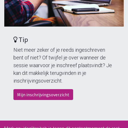
leeromgeving@katholiekonderwijs.vlaanderen
Tip
Niet meer zeker of je reeds ingeschreven
bent of niet? Of twijfel je over wanneer de
sessie waarvoor je inschreef plaatsvindt? Je
kan dit makkelijk terugvinden in je
privacyverklaring
cookiebeleid
inschrijvingsoverzicht.
Mijn inschrijvingsoverzicht
Copyright © Bedrijfsnaam
Aangeboden door
- Maak een
gratis website