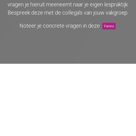
vragen je hieruit meeneemt naar je eigen lespraktijk.
leeromgeving@katholiekonderwijs.vlaanderen
Bespreek deze met de collega's van jouw vakgroep.
Noteer je concrete vragen in deze
.
Forms
privacyverklaring
cookiebeleid
Copyright © Bedrijfsnaam
Aangeboden door
- Maak een
gratis website