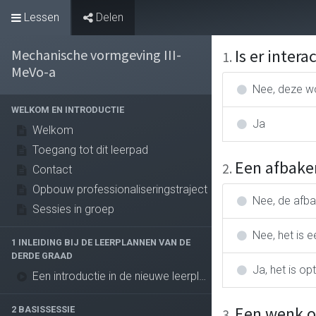
Lessen
Delen
Leeromgeving
Is er inter
Mechanische vormgeving III-
1
.
MeVo-a
Nee, deze wo
WELKOM EN INTRODUCTIE
Ja
Welkom
Toegang tot dit leerpad
Een afbaken
2
.
Contact
Opbouw professionaliseringstraject
Nee, de afba
Sessies in groep
Nee, het is 
1 INLEIDING BIJ DE LEERPLANNEN VAN DE
DERDE GRAAD
Ja, het is op
Een introductie in de nieuwe leerplannen van de derde graad
Een wenk on
2 BASISSESSIE
3
.