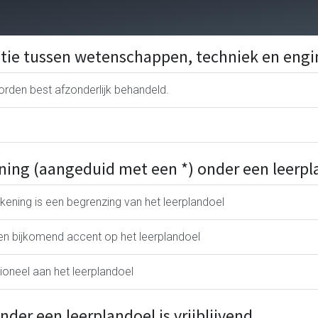
actie tussen wetenschappen, techniek en engi
rden best afzonderlijk behandeld.
ing (aangeduid met een *) onder een leerpla
kening is een begrenzing van het leerplandoel
een bijkomend accent op het leerplandoel
tioneel aan het leerplandoel
der een leerplandoel is vrijblijvend.