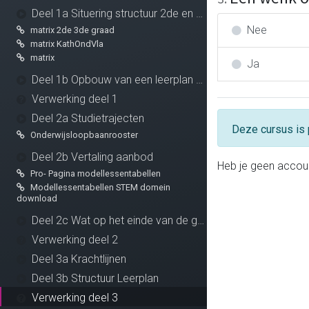
Deel 1a Situering structuur 2de en 3de graad
Nee
matrix 2de 3de graad
matrix KathOndVla
matrix
Ja
Deel 1b Opbouw van een leerplan vormingsconcept
Verwerking deel 1
Deel 2a Studietrajecten
Deze cursus is 
Onderwijsloopbaanrooster
Deel 2b Vertaling aanbod
Heb je geen accou
Pro- Pagina modellessentabellen
Modellessentabellen STEM domein
download
Deel 2c Wat op het einde van de graad
Verwerking deel 2
Deel 3a Krachtlijnen
Deel 3b Structuur Leerplan
Verwerking deel 3