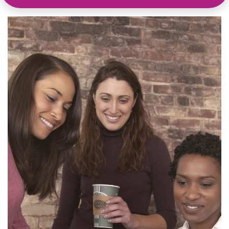
leeromgeving@katholiekonderwijs.vlaanderen
privacyverklaring
cookiebeleid
Copyright © Bedrijfsnaam
Aangeboden door
- Maak een
gratis website