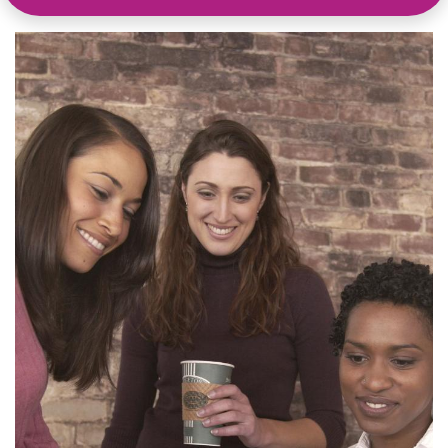
leeromgeving@katholiekonderwijs.vlaanderen
privacyverklaring
cookiebeleid
Copyright © Bedrijfsnaam
Aangeboden door
- Maak een
gratis website