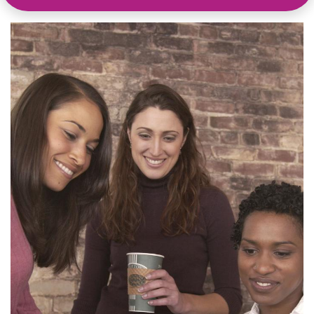
leeromgeving@katholiekonderwijs.vlaanderen
privacyverklaring
cookiebeleid
Copyright © Bedrijfsnaam
Aangeboden door
- Maak een
gratis website