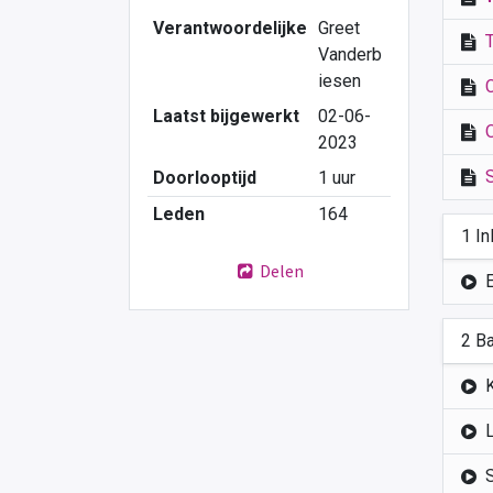
Verantwoordelijke
Greet
Vanderb
iesen
Laatst bijgewerkt
02-06-
2023
Doorlooptijd
1 uur
Leden
164
1 In
Delen
2 B
K