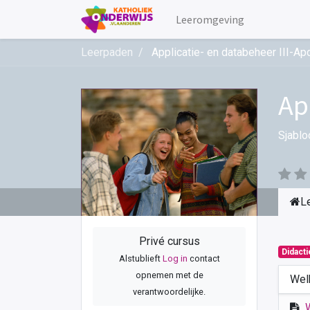
Leeromgeving
Leerpaden
Applicatie- en databeheer III-Ap
Ap
Sjablo
L
Privé cursus
Didact
Alstublieft
Log in
contact
opnemen met de
Wel
verantwoordelijke.