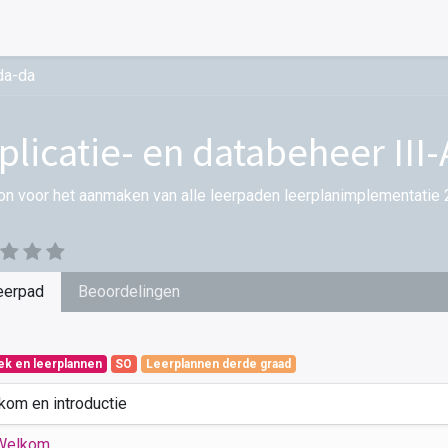
da-da
plicatie- en databeheer III
on voor het aanmaken van alle leerpaden leerplanimplementatie 
eerpad
Beoordelingen
iek en leerplannen
SO
Leerplannen derde graad
kom en introductie
Welkom