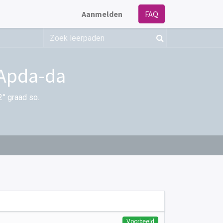
Aanmelden
FAQ
-Apda-da
2° graad so.
Voorbeeld