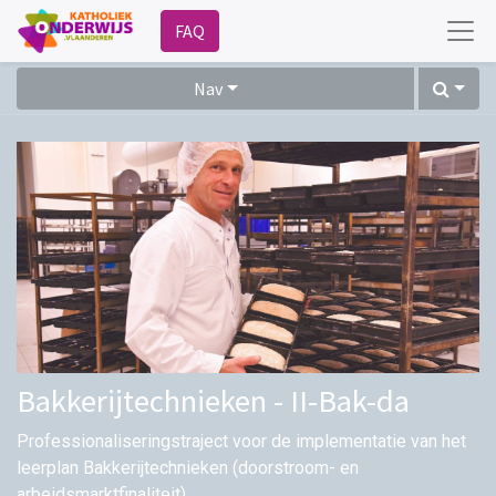
FAQ
Nav
Bakkerijtechnieken - II-Bak-da
Professionaliseringstraject voor de implementatie van het
leerplan Bakkerijtechnieken (doorstroom- en
arbeidsmarktfinaliteit)