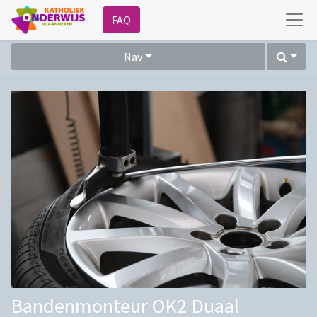
FAQ
Nav
Bandenmonteur OK2 Duaal