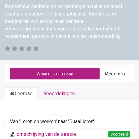
De monteur sanitaire en verwarmingsinstallaties duaal
plaatst en monteert leidingen, kanalen, toestellen en
toebehoren van sanitaire en centrale
verwarmingsinstallaties voor een residentieel of niet-
residentieel gebouw in functie van de indienststelling.
Word lid van leerpad
Meer info
Leerpad
Beoordelingen
Van 'Leren en werken' naar 'Duaal leren'
omschrijving van de sessie
Voorbeeld