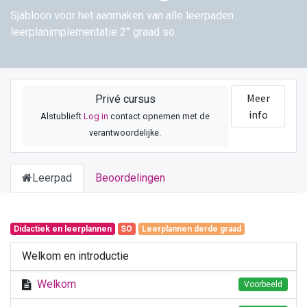
Sjabloon voor het aanmaken van alle leerpaden
leerplanimplementatie 2° graad so.
Meer
Privé cursus
info
Alstublieft
Log in
contact opnemen met de
verantwoordelijke.
Leerpad
Beoordelingen
Didactiek en leerplannen
SO
Leerplannen derde graad
Welkom en introductie
Welkom
Voorbeeld