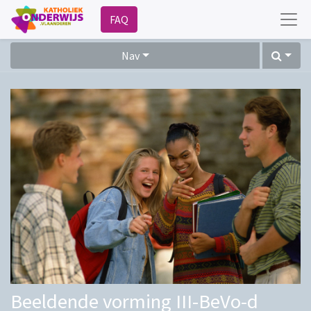
FAQ
Nav
Beeldende vorming III-BeVo-d