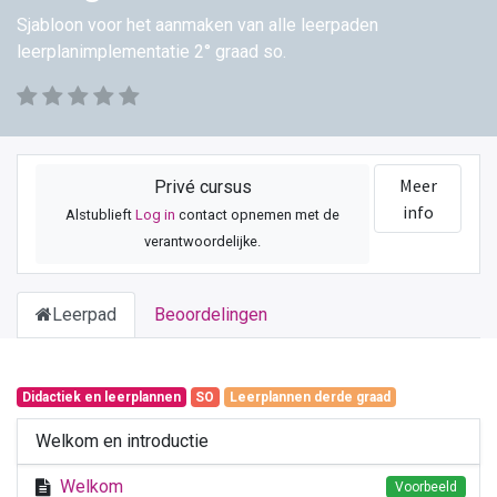
Sjabloon voor het aanmaken van alle leerpaden
leerplanimplementatie 2° graad so.
Meer
Privé cursus
info
Alstublieft
Log in
contact opnemen met de
verantwoordelijke.
Leerpad
Beoordelingen
Didactiek en leerplannen
SO
Leerplannen derde graad
Welkom en introductie
Welkom
Voorbeeld