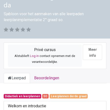
da
Sjabloon voor het aanmaken van alle leerpaden
leerplanimplementatie 2° graad so.
Meer
Privé cursus
info
Alstublieft
Log in
contact opnemen met de
verantwoordelijke.
Leerpad
Beoordelingen
Didactiek en leerplannen
SO
Leerplannen derde graad
Welkom en introductie