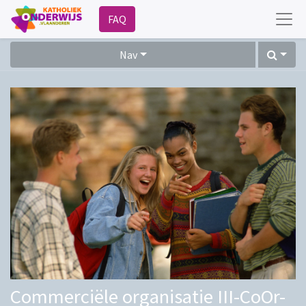
FAQ
Nav
Commerciële organisatie III-CoOr-