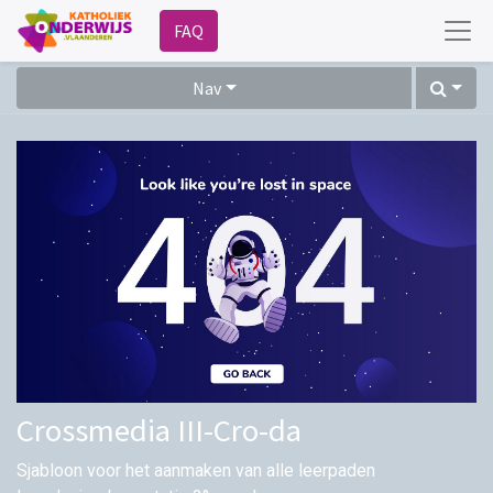
FAQ
Nav
Crossmedia III-Cro-da
Sjabloon voor het aanmaken van alle leerpaden