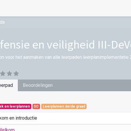
-da
fensie en veiligheid III-De
on voor het aanmaken van alle leerpaden leerplanimplementatie 
eerpad
Beoordelingen
iek en leerplannen
SO
Leerplannen derde graad
kom en introductie
Welkom