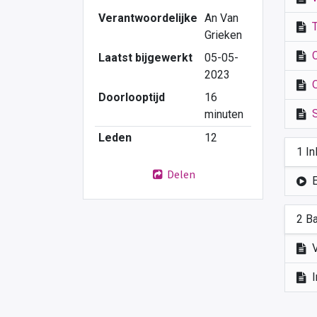
Verantwoordelijke
An Van
Grieken
Laatst bijgewerkt
05-05-
2023
Doorlooptijd
16
minuten
Leden
12
1 In
Delen
2 B
V
I