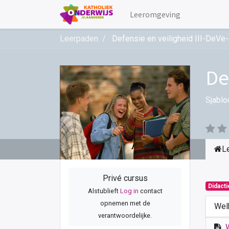
Leeromgeving
Leerpaden
Defensie en veiligheid III-DeVe
De
Sjablo
L
Privé cursus
Didact
Alstublieft
Log in
contact
opnemen met de
Wel
verantwoordelijke.