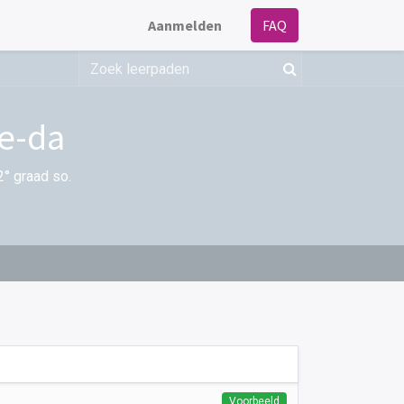
Aanmelden
FAQ
Ve-da
2° graad so.
Voorbeeld