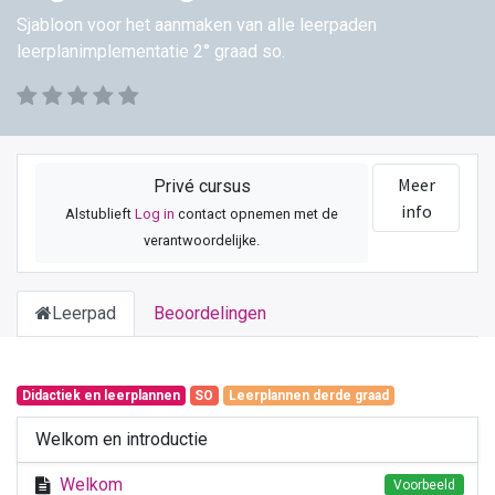
Sjabloon voor het aanmaken van alle leerpaden
leerplanimplementatie 2° graad so.
Meer
Privé cursus
info
Alstublieft
Log in
contact opnemen met de
verantwoordelijke.
Leerpad
Beoordelingen
Didactiek en leerplannen
SO
Leerplannen derde graad
Welkom en introductie
Welkom
Voorbeeld