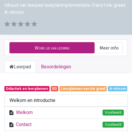
Inhoud van leerpad leerplanimplementatie Frans1ste graad
A-stroom
Word lid van leerpad
Meer info
Leerpad
Beoordelingen
Didactiek en leerplannen
SO
Leerplannen eerste graad
A-stroom
Welkom en introductie
Welkom
Voorbeeld
Contact
Voorbeeld