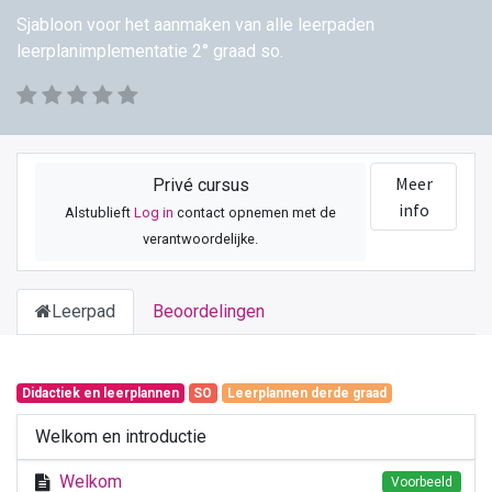
Sjabloon voor het aanmaken van alle leerpaden
leerplanimplementatie 2° graad so.
Meer
Privé cursus
info
Alstublieft
Log in
contact opnemen met de
verantwoordelijke.
Leerpad
Beoordelingen
Didactiek en leerplannen
SO
Leerplannen derde graad
Welkom en introductie
Welkom
Voorbeeld