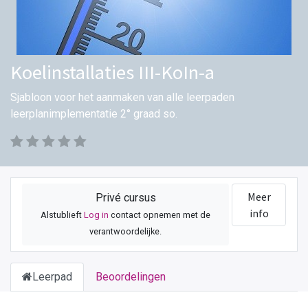
Koelinstallaties III-KoIn-a
Sjabloon voor het aanmaken van alle leerpaden
leerplanimplementatie 2° graad so.
Meer
Privé cursus
info
Alstublieft
Log in
contact opnemen met de
verantwoordelijke.
Leerpad
Beoordelingen