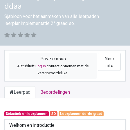
ddaa
Sjabloon voor het aanmaken van alle leerpaden
leerplanimplementatie 2° graad so.
Meer
Privé cursus
info
Alstublieft
Log in
contact opnemen met de
verantwoordelijke.
Leerpad
Beoordelingen
Didactiek en leerplannen
SO
Leerplannen derde graad
Welkom en introductie