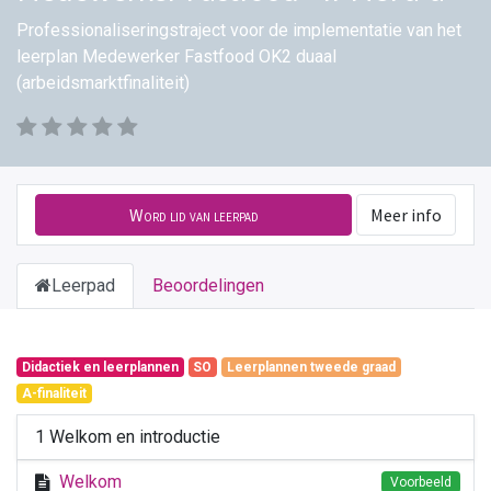
Professionaliseringstraject voor de implementatie van het
leerplan Medewerker Fastfood OK2 duaal
(arbeidsmarktfinaliteit)
Word lid van leerpad
Meer info
Leerpad
Beoordelingen
Didactiek en leerplannen
SO
Leerplannen tweede graad
A-finaliteit
1 Welkom en introductie
Welkom
Voorbeeld