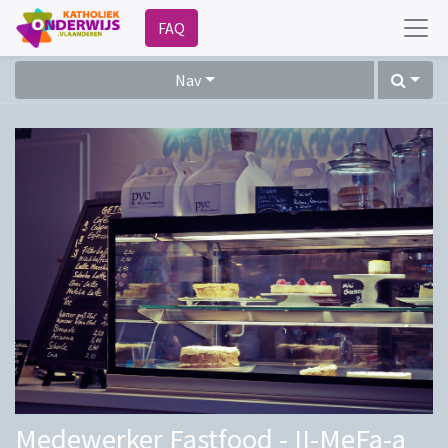
FAQ
Nav
Medewerker Fastfood - II-MeFa-a