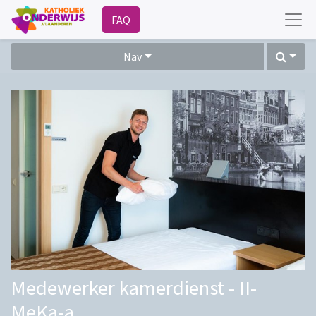
FAQ
Nav
Medewerker kamerdienst - II-
MeKa-a