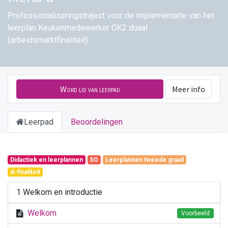
Professionaliseringstraject voor de implementatie van het
leerplan Keukenmedewerker OK2 duaal
(arbeidsmarktfinaliteit)
Word lid van leerpad
Meer info
Leerpad
Beoordelingen
Didactiek en leerplannen
SO
Leerplannen tweede graad
A-finaliteit
1 Welkom en introductie
Welkom
Voorbeeld