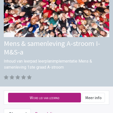
Mens & samenleving A-stroom I-
M&S-a
Inhoud van leerpad leerplanimplementatie Mens &
samenleving 1ste graad A-stroom
Word lid van leerpad
Meer info