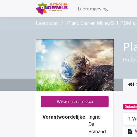
Leeromgeving
Leerpaden
Plant, Dier en Milieu S II-PDM-a
Pl
Profes
L
Word lid van leerpad
Didact
Verantwoordelijke
Ingrid
1 W
De
Braband