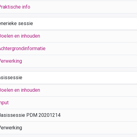
Praktische info
enerieke sessie
Doelen en inhouden
Achtergrondinformatie
Verwerking
asissessie
Doelen en inhouden
nput
Basissessie PDM 20201214
Verwerking