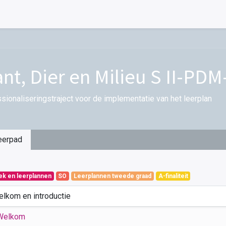
ant, Dier en Milieu S II-PDM
sionaliseringstraject voor de implementatie van het leerplan
eerpad
iek en leerplannen
SO
Leerplannen tweede graad
A-finaliteit
elkom en introductie
Welkom