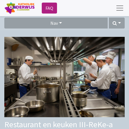
FAQ
Nav
Restaurant en keuken III-ReKe-a