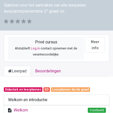
Sjabloon voor het aanmaken van alle leerpaden
leerplanimplementatie 2° graad so.
Meer
Privé cursus
info
Alstublieft
Log in
contact opnemen met de
verantwoordelijke.
Leerpad
Beoordelingen
Didactiek en leerplannen
SO
Leerplannen derde graad
Welkom en introductie
Welkom
Voorbeeld