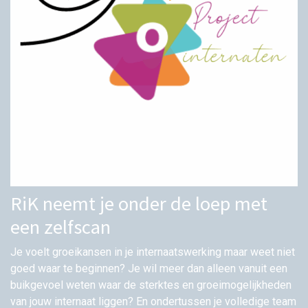
RiK neemt je onder de loep met
een zelfscan
Je voelt groeikansen in je internaatswerking maar weet niet
goed waar te beginnen? Je wil meer dan alleen vanuit een
buikgevoel weten waar de sterktes en groeimogelijkheden
van jouw internaat liggen? En ondertussen je volledige team