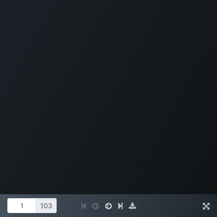
leeromgeving@katholiekonderwijs.vlaanderen
privacyverklaring
cookiebeleid
Copyright © Bedrijfsnaam
Aangeboden door
- Maak een
gratis website