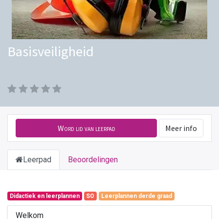
Basisveiligheid
Word lid van leerpad
Meer info
Leerpad
Beoordelingen
Didactiek en leerplannen
SO
Leerplannen derde graad
Welkom