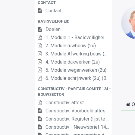
CONTACT
Contact
BASISVEILIGHEID
Doelen
1. Module 1 - Basisveiligheid (6 uur)
2. Module ruwbouw (2u)
3. Module Afwerking bouw (2u) (Schilder, Stukadoor, Vloerder- tegelzetter, Dekvloerlegger, Schrijnwerker, HVAC)
4. Module dakwerken (2u)
5. Module wegenwerken (2u)
6. Module schrijnwerk (2u) (Binnen- en buitenschrijnwerk, Interieurbouw)
CONSTRUCTIV - PARITAIR COMITÉ 124 -
BOUWSECTOR
Constructiv: attest
O
Constructiv: Voorbeeld attest (tekst kopiëren)
Constructiv: Register (lijst te bezorgen aan Constructiv na gevolgde opleiding)
Constructiv - Nieuwsbrief 14: Verplichte basisveiligheidsopleiding