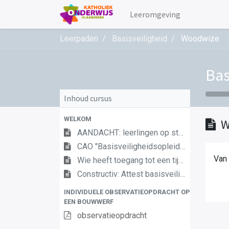
Leeromgeving
Leerpaden
Basisveiligheid
Woodwize
Bas
Inhoud cursus
WELKOM
W
AANDACHT: leerlingen op stage vanaf begin september!
CAO "Basisveiligheidsopleidingen"
Van 
Wie heeft toegang tot een tijdelijke of mobiele bouwplaats?
Constructiv: Attest basisveiligheid
INDIVIDUELE OBSERVATIEOPDRACHT OP
EEN BOUWWERF
observatieopdracht