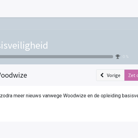
isveiligheid
0 %
oodwize
Vorige
Zet 
zodra meer nieuws vanwege Woodwize en de opleiding basisveil