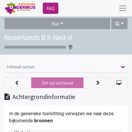
FAQ
Nav
Nederlands B II-Ned-d
0 %
Inhoud cursus
Zet op voltooid
Achtergrondinformatie
In de generieke toelichting verwijzen we naar deze
bijkomende
bronnen
: