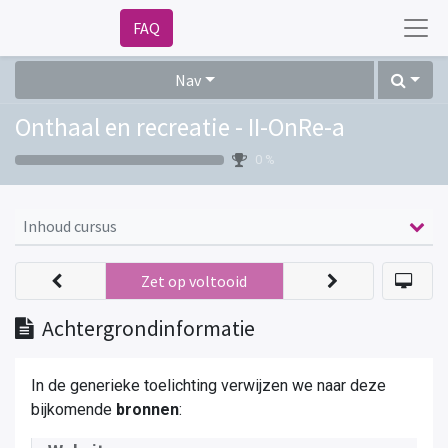
FAQ
Nav
Onthaal en recreatie - II-OnRe-a
0 %
Inhoud cursus
Zet op voltooid
Achtergrondinformatie
In de generieke toelichting verwijzen we naar deze
bijkomende
bronnen
: