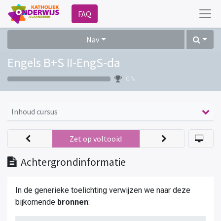
FAQ
Nav
Engels B+S II-EngS-da
0 %
Inhoud cursus
Zet op voltooid
Achtergrondinformatie
In de generieke toelichting verwijzen we naar deze
bijkomende
bronnen
: