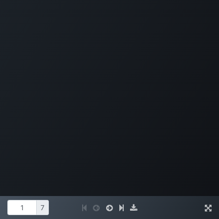
leeromgeving@katholiekonderwijs.vlaanderen
privacyverklaring
cookiebeleid
Copyright © Bedrijfsnaam
Aangeboden door
- Maak een
gratis website