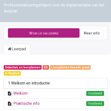
Professionaliseringstraject voor de implementatie van het
leerplan
Word lid van leerpad
Meer info
Leerpad
Didactiek en leerplannen
SO
Leerplannen tweede graad
A-finaliteit
1 Welkom en introductie
Welkom
Voorbeeld
Praktische info
Voorbeeld