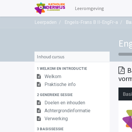
Leeromgeving
Leerpaden
Engels-Frans B II-EngFr-a
Ba
Eng
Inhoud cursus
B
1 WELKOM EN INTRODUCTIE
Welkom
vorm
Praktische info
2 GENERIEKE SESSIE
Doelen en inhouden
Achtergrondinformatie
Verwerking
3 BASISSESSIE