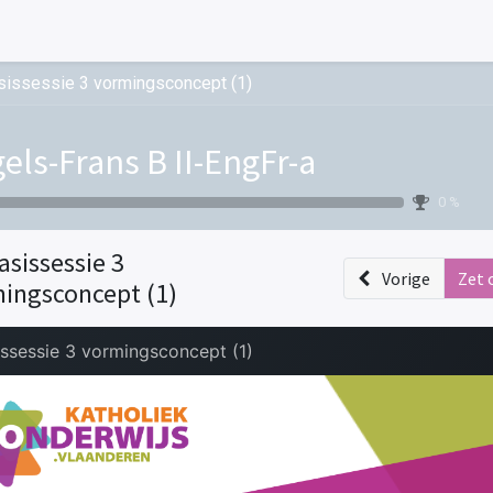
sissessie 3 vormingsconcept (1)
els-Frans B II-EngFr-a
0 %
asissessie 3
Vorige
Zet 
ingsconcept (1)