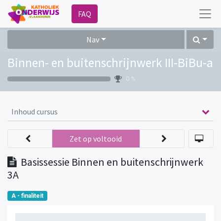
FAQ
Nav
Binnen- en buitenschrijnwerk III-BiBu-a
0 %
Inhoud cursus
Zet op voltooid
Basissessie Binnen en buitenschrijnwerk
3A
A - finaliteit