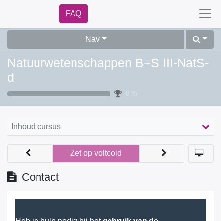
FAQ
Nav
Natuurwetenschappen B+S III-NatS-d
0 %
Inhoud cursus
Zet op voltooid
Contact
Heb je hulp nodig bij het
gebruik van de
leeromgeving
, vragen over inloggen of je account?