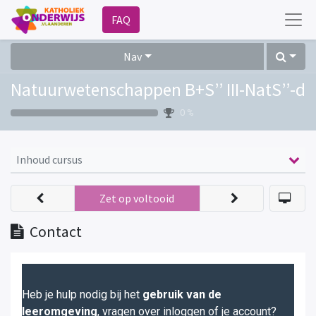
FAQ
Nav
Natuurwetenschappen B+S’’ III-NatS’’-d
0 %
Inhoud cursus
Zet op voltooid
Contact
Heb je hulp nodig bij het
gebruik van de
leeromgeving
, vragen over inloggen of je account?