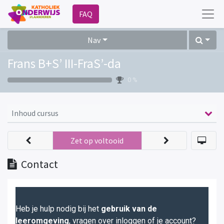
FAQ
Nav
Frans B+S’ III-FraS’-da
0 %
Inhoud cursus
Zet op voltooid
Contact
Heb je hulp nodig bij het
gebruik van de
leeromgeving
, vragen over inloggen of je account?