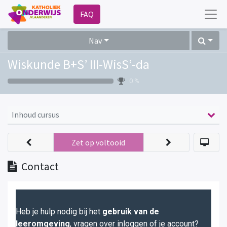
FAQ
Nav
Wiskunde B+S’ III-WisS’-da
0 %
Inhoud cursus
Zet op voltooid
Contact
Heb je hulp nodig bij het
gebruik van de
leeromgeving
, vragen over inloggen of je account?