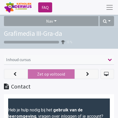
FAQ
Nav
Grafimedia III-Gra-da
0 %
Inhoud cursus
Zet op voltooid
Contact
Heb je hulp nodig bij het
gebruik van de
leeromgeving
, vragen over inloggen of je account?