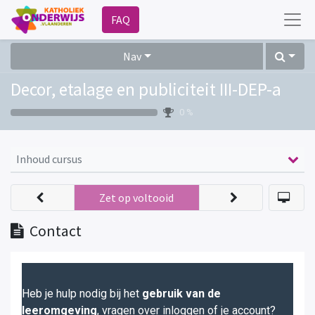
FAQ
Nav
Decor, etalage en publiciteit III-DEP-a
0 %
Inhoud cursus
Zet op voltooid
Contact
Heb je hulp nodig bij het
gebruik van de
leeromgeving
, vragen over inloggen of je account?