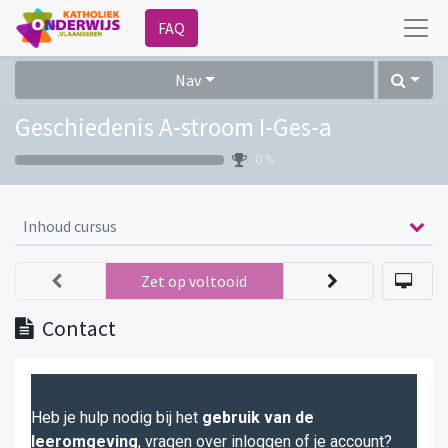
FAQ
Nav
Geschiedenis A-stroom I-Ges-a
0 %
Inhoud cursus
Zet op voltooid
Contact
Heb je hulp nodig bij het
gebruik van de
leeromgeving
, vragen over inloggen of je account?