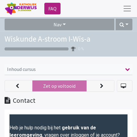
FAQ
Nav
Wiskunde A-stroom I-Wis-a
0 %
Inhoud cursus
Zet op voltooid
Contact
Heb je hulp nodig bij het
gebruik van de
leeromgeving
, vragen over inloggen of je account?