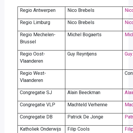
Regio Antwerpen
Nico Brebels
Nic
Regio Limburg
Nico Brebels
Nic
Regio Mechelen-
Michel Bogaerts
Mic
Brussel
Regio Oost-
Guy Reyntjens
Guy
Vlaanderen
Regio West-
Con
Vlaanderen
Congregatie SJ
Alain Beeckman
Ala
Congregatie VLP
Machteld Verhenne
Mac
Congregatie DB
Patrick De Jonge
Pat
Katholiek Onderwijs
Filip Cools
Fil