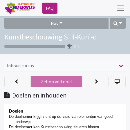
FAQ
Nav
Kunstbeschouwing S’ II-Kun’-d
0 %
Inhoud cursus
Zet op voltooid
Doelen en inhouden
Doelen
De deelnemer krijgt zicht op de visie van elementen van goed
onderwijs.
De deelnemer kan Kunstbeschouwing situeren binnen